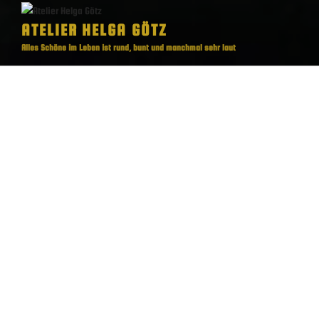
ATELIER HELGA GÖTZ
Alles Schöne im Leben ist rund, bunt und manchmal sehr laut
Menü
UDO MIT SEINEM UFO
Pilot Udo vom Planeten Amphibie7, triebt sich schon eine Weile hier
auf unserem Planeten herum. Eigentlich wollte er ein Update für sein
UFO, eine Glaskuppel. Tja, wie das oft so ist, gibt es Schwierigkeiten
– die weltraumtaugliche Glaskuppel lässt auf sich warten und wer
weiß wann und ob die jemals geliefert wird. Aber hey, für
Überlandflüge tut’s auch die gute alte Plexiglaskuppel!
Das Schiff selbst ist übrigens mit allem ausgestattet, was das
intergalaktische Herz begehrt: drei gedrechselte Landenuppels,