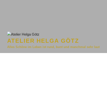
ATELIER HELGA GÖTZ
Alles Schöne im Leben ist rund, bunt und manchmal sehr laut
Menü
SCHREIBGERÄTE –
DER STIFT DER
BLEIBT